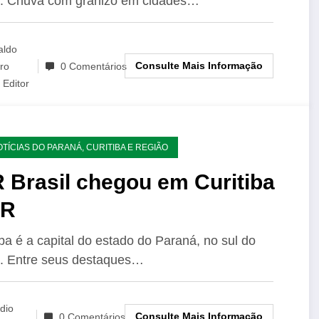
: Chuva com granizo em cidades…
aldo
Consulte Mais Informação
ro
0 Comentários
Editor
OTÍCIAS DO PARANÁ, CURITIBA E REGIÃO
 Brasil chegou em Curitiba
PR
iba é a capital do estado do Paraná, no sul do
l. Entre seus destaques…
dio
Consulte Mais Informação
0 Comentários