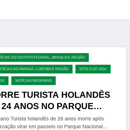
TÍCIAS DO DISTRITO FEDERAL, BRASILIA E REGIÃO
OTÍCIAS DO PARANÁ, CURITIBA E REGIÃO
ESTILO DE VIDA
DO
NOTÍCIAS REGIONAIS
RRE TURISTA HOLANDÊS
4 ANOS NO PARQUE
NACIONAL DO IGUAÇU
iano Turista holandês de 26 anos morre após
cação virar em passeio no Parque Nacional…