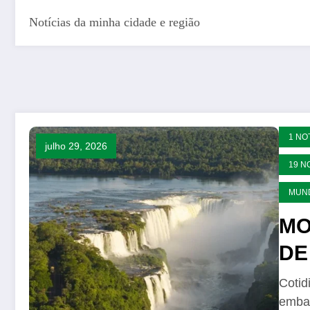
Notícias da minha cidade e região
1 NO
julho 29, 2026
19 N
MUN
MO
DE 2
Cotid
embar