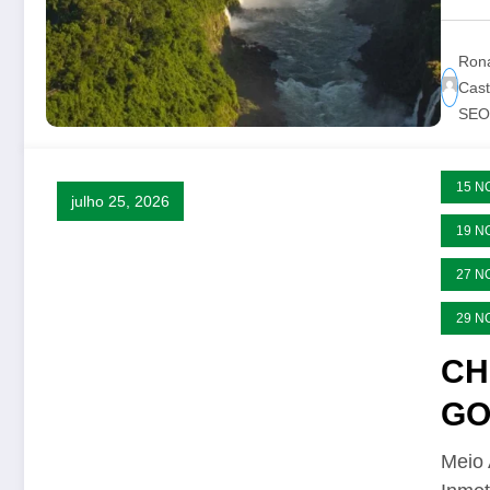
Ron
Cast
SEO 
15 N
julho 25, 2026
19 N
27 N
29 N
CH
GO
Meio 