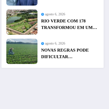
CANDIDATO A VICE DE
DANIEL VILELA
agosto 6, 2026
RIO VERDE COM 178
TRANSFORMOU EM UM
GIGANTE DO AGRO NO
BRASIL
agosto 6, 2026
NOVAS REGRAS PODE
DIFICULTAR
PRORROGAÇÕES DE
DIVIDA RURAL ENTENDA
O QUE MUNDA PARA O
PRODUTOR