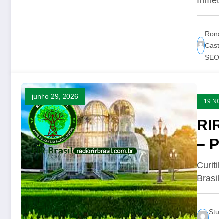
Inmet
Ron
Cast
SEO 
junho 29, 2026
19 N
RIR
– 
Curit
Brasi
Stu