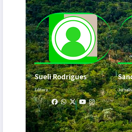
Sueli Rodrigues
San
Editora
Jornali