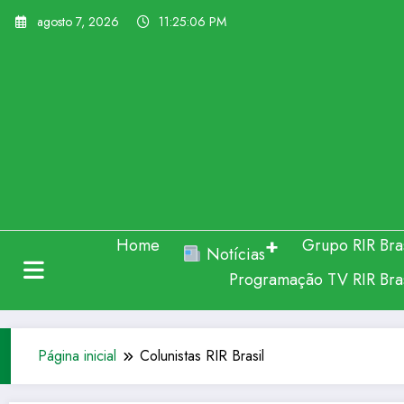
Pular
agosto 7, 2026
11:25:07 PM
para
o
conteúdo
Home
Grupo RIR Bras
Notícias
Programação TV RIR Bras
Página inicial
Colunistas RIR Brasil