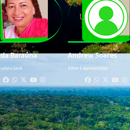
ida Baraúna
Andrew Soares
adora Geral
Editor E Apresentador