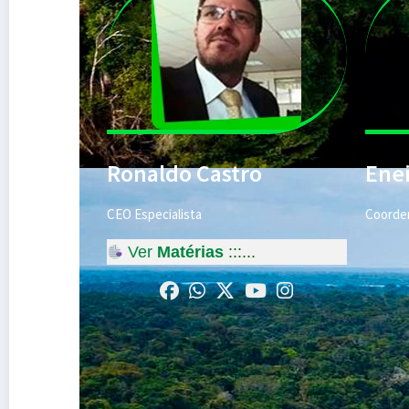
Ronaldo Castro
Ene
CEO Especialista
Coorden
Ver
Matérias
:::...