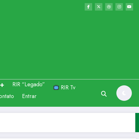
RIR “Legado”
RIR Tv
ontato
Entrar