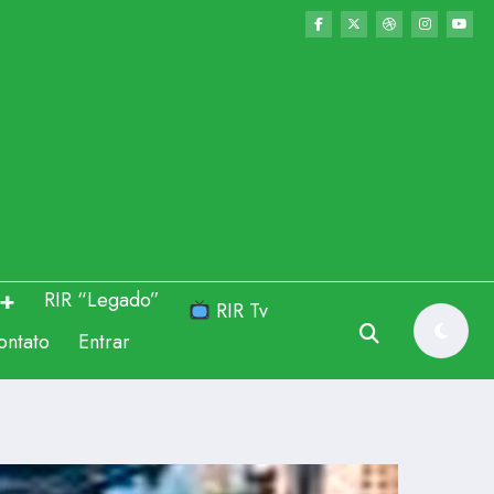
RIR “Legado”
RIR Tv
ontato
Entrar