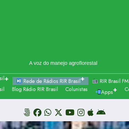
A voz do manejo agroflorestal
il
Rede de Rádios RIR Brasil
RIR Brasil FM
il
Blog Rádio RIR Brasil
Colunistas
C
Apps