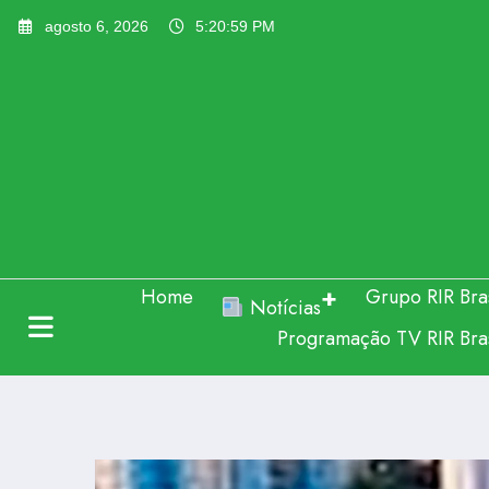
Pular
agosto 6, 2026
5:21:01 PM
para
o
conteúdo
Home
Grupo RIR Bras
Notícias
Programação TV RIR Bras