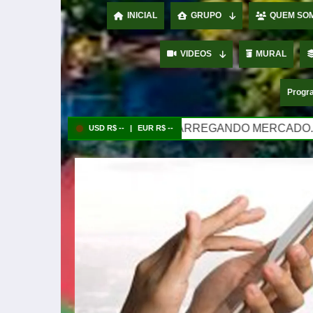
INICIAL
GRUPO
QUEM SO
VIDEOS
MURAL
Progra
CARREGANDO MERCADO..
USD R$ --
|
EUR R$ --