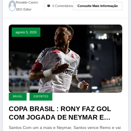
Ronaldo Castro
Consulte Mais Informação
0 Comentários
SEO Editor
agosto 5, 2026
BRASIL
ESPORTES
COPA BRASIL : RONY FAZ GOL
COM JOGADA DE NEYMAR E
SANTOS ELIMINDO REMO
Santos Com um a mais e Neymar, Santos vence Remo e vai