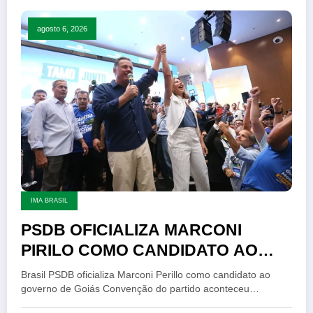
agosto 6, 2026
IMA BRASIL
PSDB OFICIALIZA MARCONI
PIRILO COMO CANDIDATO AO
GOVERNO DE GOIÁS
Brasil PSDB oficializa Marconi Perillo como candidato ao
governo de Goiás Convenção do partido aconteceu…