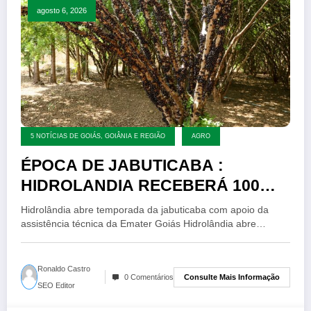
agosto 6, 2026
5 NOTÍCIAS DE GOIÁS, GOIÂNIA E REGIÃO
AGRO
ÉPOCA DE JABUTICABA :
HIDROLANDIA RECEBERÁ 100
MIL VISTANTES NA TEMPORADA
Hidrolândia abre temporada da jabuticaba com apoio da
DA JABUTICABA
assistência técnica da Emater Goiás Hidrolândia abre…
Ronaldo Castro
Consulte Mais Informação
0 Comentários
SEO Editor