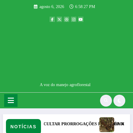
Pular
agosto 6, 2026
6:58:28 PM
para
o
conteúdo
A voz do manejo agroflorestal
GRAS PODE DIFICULTAR PRORROGAÇÕES DE DIVIDA RURAL ENTENDA O QUE MUNDA PAR
ÉPOCA DE JABUTICABA : HIDROLANDIA RECE
NOTÍCIAS