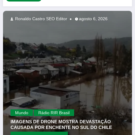
tor
agosto 6, 2026
Ronaldo Castro SEO Edit
rasil
IMA Brasil
MOSTRA DEVASTAÇÃO
PSDB OFICIALIZA MAR
NTE NO SUL DO CHILE
CANDIDATO AO GOVER