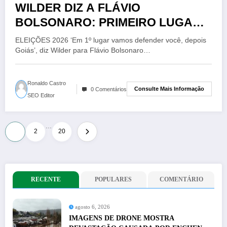
WILDER DIZ A FLÁVIO
BOLSONARO: PRIMEIRO LUGAR
VAMOS DEFENDER VOCE, DEPOIS
ELEIÇÕES 2026 ‘Em 1º lugar vamos defender você, depois
GOIÁS
Goiás’, diz Wilder para Flávio Bolsonaro…
Ronaldo Castro
Consulte Mais Informação
0 Comentários
SEO Editor
…
Paginação
1
2
20
de
posts
RECENTE
POPULARES
COMENTÁRIO
agosto 6, 2026
IMAGENS DE DRONE MOSTRA