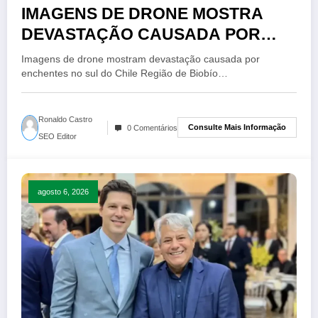
IMAGENS DE DRONE MOSTRA
DEVASTAÇÃO CAUSADA POR
ENCHENTE NO SUL DO CHILE
Imagens de drone mostram devastação causada por
enchentes no sul do Chile Região de Biobío…
Ronaldo Castro
Consulte Mais Informação
0 Comentários
SEO Editor
agosto 6, 2026