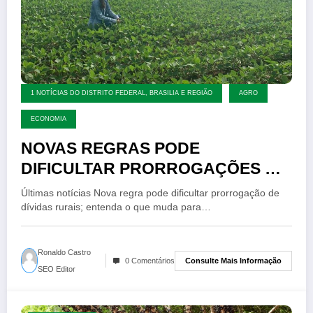
1 NOTÍCIAS DO DISTRITO FEDERAL, BRASILIA E REGIÃO
AGRO
ECONOMIA
NOVAS REGRAS PODE
DIFICULTAR PRORROGAÇÕES DE
DIVIDA RURAL ENTENDA O QUE
Últimas notícias Nova regra pode dificultar prorrogação de
MUNDA PARA O PRODUTOR
dívidas rurais; entenda o que muda para…
Ronaldo Castro
Consulte Mais Informação
0 Comentários
SEO Editor