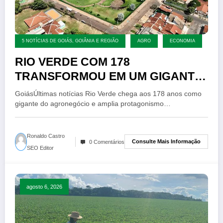
5 NOTÍCIAS DE GOIÁS, GOIÂNIA E REGIÃO
AGRO
ECONOMIA
RIO VERDE COM 178
TRANSFORMOU EM UM GIGANTE
DO AGRO NO BRASIL
GoiásÚltimas notícias Rio Verde chega aos 178 anos como
gigante do agronegócio e amplia protagonismo…
Ronaldo Castro
Consulte Mais Informação
0 Comentários
SEO Editor
agosto 6, 2026