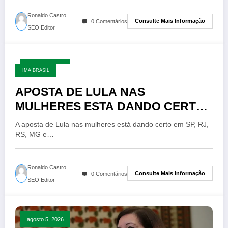
Ronaldo Castro
Consulte Mais Informação
0 Comentários
SEO Editor
agosto 5, 2026
IMA BRASIL
APOSTA DE LULA NAS
MULHERES ESTA DANDO CERTO
EM SP, RJ, MG, RS E PE
A aposta de Lula nas mulheres está dando certo em SP, RJ,
RS, MG e…
Ronaldo Castro
Consulte Mais Informação
0 Comentários
SEO Editor
agosto 5, 2026