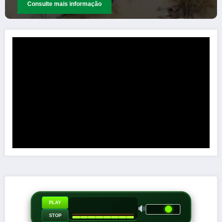
o
Consulte mais informação
PLAY
STOP