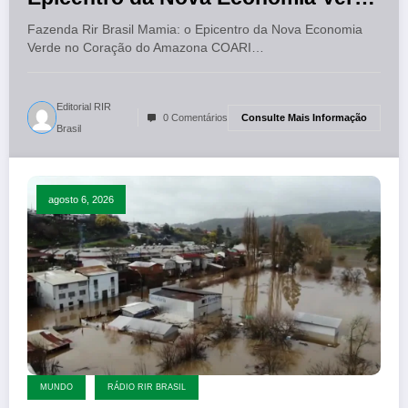
no Coração do Amazona
Fazenda Rir Brasil Mamia: o Epicentro da Nova Economia
Verde no Coração do Amazona COARI…
Editorial RIR
Consulte Mais Informação
0 Comentários
Brasil
agosto 6, 2026
MUNDO
RÁDIO RIR BRASIL