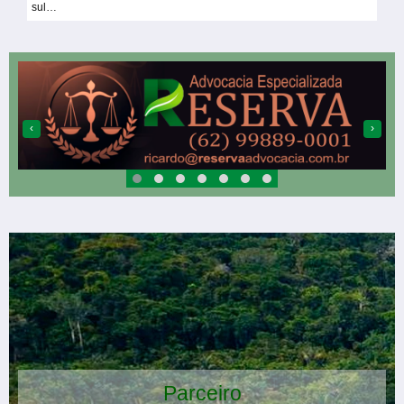
sul…
‹
›