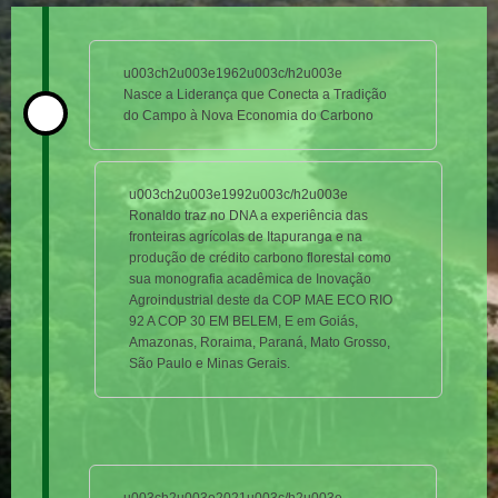
Linha do Tempo
u003ch2u003e1962u003c/h2u003e
Nasce a Liderança que Conecta a Tradição
do Campo à Nova Economia do Carbono
u003ch2u003e1992u003c/h2u003e
Ronaldo traz no DNA a experiência das
fronteiras agrícolas de Itapuranga e na
produção de crédito carbono florestal como
sua monografia acadêmica de Inovação