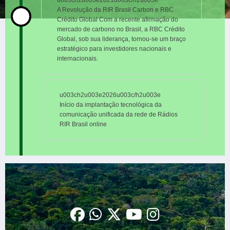
Agroindustrial deste da COP MAE ECO RIO
92 A COP 30 EM BELEM, E em Goiás,
Amazonas, Roraima, Paraná, Mato Grosso,
São Paulo e Minas Gerais.
u003ch2u003e2021u003c/h2u003e
A Revolução da RIR Brasil Carbon e RBC
Crédito Global Com a recente afirmação do
mercado de carbono no Brasil, a RBC Crédito
Global, sob sua liderança, tornou-se um braço
estratégico para investidores nacionais e
internacionais.
u003ch2u003e2026u003c/h2u003e
Início da implantação tecnológica da
comunicação unificada da rede de Rádios
RIR Brasil online