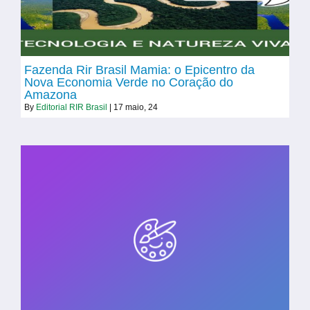
Fazenda Rir Brasil Mamia: o Epicentro da
Nova Economia Verde no Coração do
Amazona
By
Editorial RIR Brasil
|
17
maio, 24