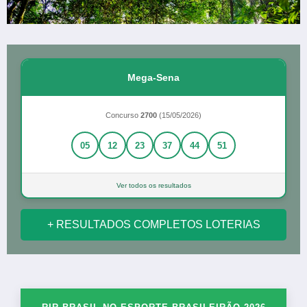
Mega-Sena
Concurso
2700
(15/05/2026)
05
12
23
37
44
51
Ver todos os resultados
+ RESULTADOS COMPLETOS LOTERIAS