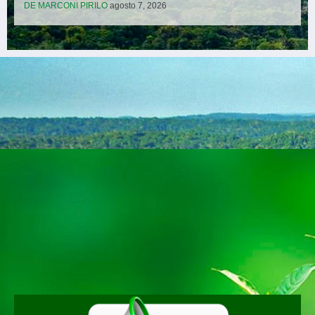
Notícias recentes
O EURO TERÁ CEDULAS REDESENHADAS FUGURAS HISTÓRIACAS
OU AVES
agosto 7, 2026
ADRIANOPOLIS EM MANAUS MAPA E PERFIL E PERFIL DE
MORADORES
agosto 7, 2026
CLUBES BRASILEIROS SE TORNAM LIDERES ABSOLUTOS NA
LIBERTADORA
agosto 7, 2026
O PIB DO AGRO RECUA 2% NO SEGUNDO SIMESTRE DIZ
CEPEA/CNA
agosto 7, 2026
UMA AGROPEGUARISTA COMO CANDIDATA A VICE GOVERNADORA
DE MARCONI PIRILO
agosto 7, 2026