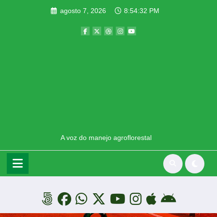
Pular
agosto 7, 2026
8:54:35 PM
para
o
conteúdo
A voz do manejo agroflorestal