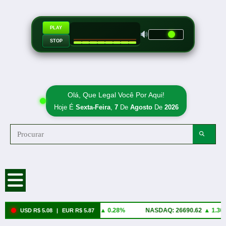
PLAY
STOP
Olá, Que Legal Você Por Aqui!
Hoje É
Sexta-Feira
,
7
De
Agosto
De
2026
ONES: 54036.93
▲ 0.28%
NASDAQ: 26690.62
▲ 1.30%
PETR4: 4
USD R$ 5.08
|
EUR R$ 5.87