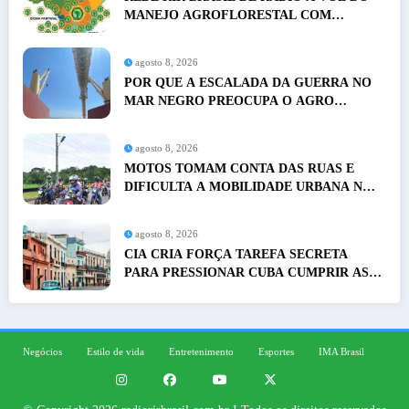
MANEJO AGROFLORESTAL COM
PRESENÇA EM NACIONAL
agosto 8, 2026
POR QUE A ESCALADA DA GUERRA NO
MAR NEGRO PREOCUPA O AGRO
GLOBAL E O AGRO DO BRASIL
agosto 8, 2026
MOTOS TOMAM CONTA DAS RUAS E
DIFICULTA A MOBILIDADE URBANA NO
BRASIL
agosto 8, 2026
CIA CRIA FORÇA TAREFA SECRETA
PARA PRESSIONAR CUBA CUMPRIR AS
EXIGÊNCIAS DE TRUMP
Negócios
Estilo de vida
Entretenimento
Esportes
IMA Brasil