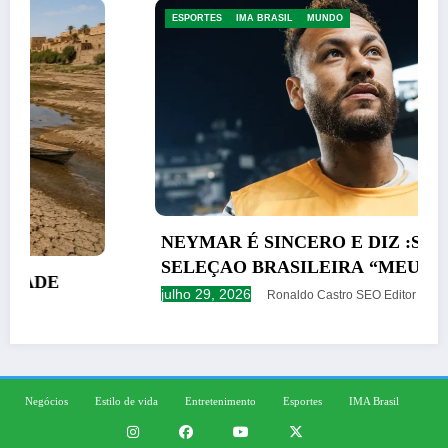
ESPORTES
IMA BRASIL
MUNDO
NEYMAR É SINCERO E DIZ :SOBRE
SELEÇAO BRASILEIRA “MEU MOMENTO
JA FOI”
julho 29, 2026
Ronaldo Castro SEO Editor
Negócios
Estilo de vida
Entretenimento
Esportes
IMA Brasil