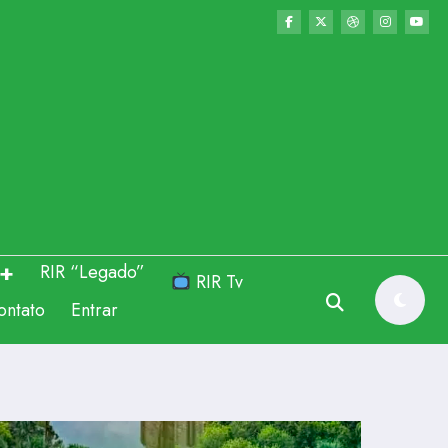
RIR “Legado”
RIR Tv
ontato
Entrar