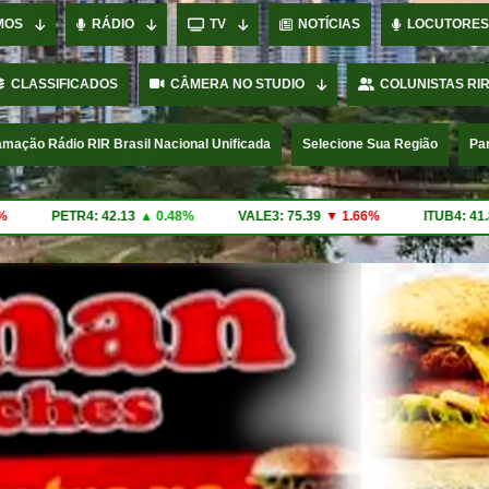
MOS
RÁDIO
TV
NOTÍCIAS
LOCUTORES
CLASSIFICADOS
CÂMERA NO STUDIO
COLUNISTAS RIR
mação Rádio RIR Brasil Nacional Unificada
Selecione Sua Região
Pa
%
VALE3: 75.39
▼ 1.66%
ITUB4: 41.83
▼ 1.30%
BBDC4: 17