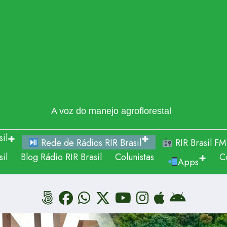
A voz do manejo agroflorestal
il
Rede de Rádios RIR Brasil
RIR Brasil FM
il
Blog Rádio RIR Brasil
Colunistas
C
Apps