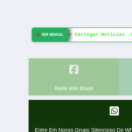
Erro Ao Carregar Notícias. V
RIR BRASIL
Rede RIR Brasil
Entre Em Nosso
Grupo Silencioso Do W