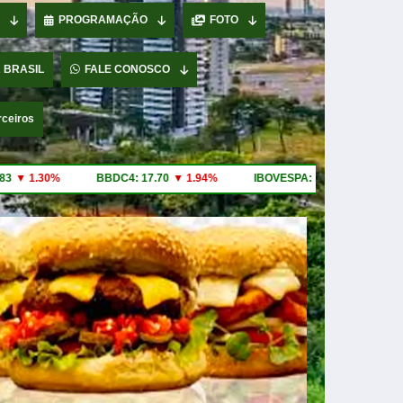
PROGRAMAÇÃO
FOTO
 BRASIL
FALE CONOSCO
rceiros
.70
▼ 1.94%
IBOVESPA: 175546.36
▼ 1.23%
DOW JONES: 53885