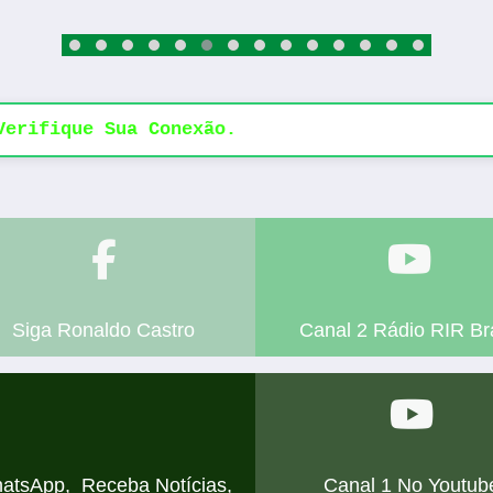
erifique Sua Conexão.
Siga
Ronaldo Castro
Canal 2 Rádio RIR Bra
hatsApp,
Receba Notícias,
Canal 1
No Youtub