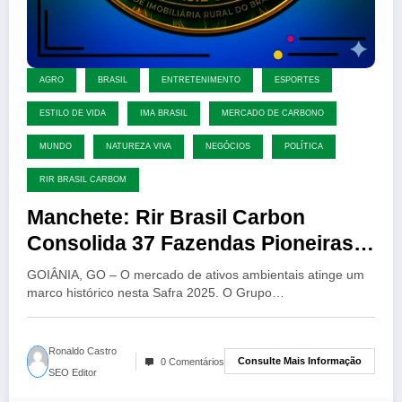
AGRO
BRASIL
ENTRETENIMENTO
ESPORTES
ESTILO DE VIDA
IMA BRASIL
MERCADO DE CARBONO
MUNDO
NATUREZA VIVA
NEGÓCIOS
POLÍTICA
RIR BRASIL CARBOM
Manchete: Rir Brasil Carbon
Consolida 37 Fazendas Pioneiras
na Primeira Colheita de Créditos de
GOIÂNIA, GO – O mercado de ativos ambientais atinge um
Carbono Florestal Redd+
marco histórico nesta Safra 2025. O Grupo…
Ronaldo Castro
Consulte Mais Informação
0 Comentários
SEO Editor