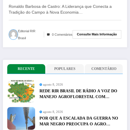
do Campo à Nova Economia do
Ronaldo Barbosa de Castro: A Liderança que Conecta a
Carbono
Tradição do Campo à Nova Economia…
Editorial RIR
Consulte Mais Informação
0 Comentários
Brasil
RECENTE
POPULARES
COMENTÁRIO
agosto 8, 2026
REDE RIR BRASIL DE RÁDIO A VOZ DO
MANEJO AGROFLORESTAL COM
PRESENÇA EM NACIONAL
agosto 8, 2026
POR QUE A ESCALADA DA GUERRA NO
MAR NEGRO PREOCUPA O AGRO
GLOBAL E O AGRO DO BRASIL