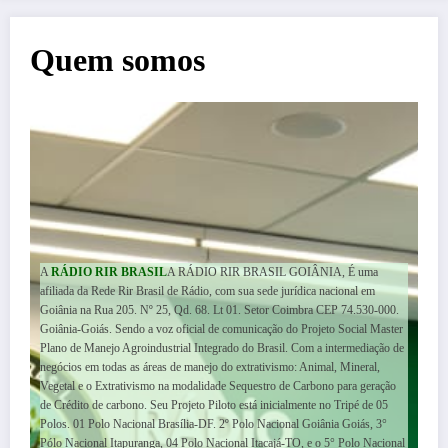
Quem somos
A
RÁDIO RIR BRASIL
A RÁDIO RIR BRASIL GOIÂNIA, É uma
afiliada da Rede Rir Brasil de Rádio, com sua sede jurídica nacional em
Goiânia na Rua 205. Nº 25, Qd. 68. Lt 01. Setor Coimbra CEP 74.530-000.
Goiânia-Goiás. Sendo a voz oficial de comunicação do Projeto Social Master
Plano de Manejo Agroindustrial Integrado do Brasil. Com a intermediação de
negócios em todas as áreas de manejo do extrativismo: Animal, Mineral,
Vegetal e o Extrativismo na modalidade Sequestro de Carbono para geração
de Crédito de carbono. Seu Projeto Piloto está inicialmente no Tripé de 05
Polos. 01 Polo Nacional Brasília-DF. 2º Polo Nacional Goiânia Goiás, 3°
Pólo Nacional Itapuranga, 04 Polo Nacional Itacajá-TO, e o 5° Polo Nacional