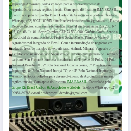
Itapiranga Amazonas, todos voltados para o desenvolvimento da
Agroindústria nessas regiões iniciais. Com apoio do Instituto IMA BRASIL.
Controlado pelo Grupo Rir Brasil Carbon & Associados e Globais. Telefone
Whatsapp (62) 99951-69765 e-mail: rederirbrasilderadio@gmail.com.
, É uma
Rede de Rádios, com sua sede jurídica nacional em Goiânia na Rua 205. Nº
25, Qd. 68. Lt. 01. Setor Coimbra CEP 74.530-000. Goiânia-Goiás. Sendo a
voz oficial de comunicação do Projeto Social Master Plano de Manejo
Agroindustrial Integrado do Brasil. Com a intermediação de negócios em
todas as áreas de manejos do extrativismo: Animal, Mineral, Vegetal e o
Extrativismo na modalidade Sequestro de Carbono para geração de Crédito de
carbono. Seu Projeto Piloto esta inicialmente no Tripé de 05 Polos. 01 Polo
Nacional Brasília-DF. 2º Polo Nacional Goiânia Goiás, 3° Pólo Nacional
Itapuranga, 04 Polo Nacional Itacajá-TO, e o 5° Polo Nacional Itapiranga
Amazonas, todos voltados para desenvolvimento da Agroindústria nessas
regiões iniciais. Com apoio do Instituto
IMA BRASIL
. Controlado pelo
Grupo Rir Brasil Carbon & Associados e Globais
. Telefone Whatsapp (62)
99951-69765 e-maiL: rederirbrasilderadio@gmail.com