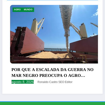
AGRO
MUNDO
POR QUE A ESCALADA DA GUERRA NO
MAR NEGRO PREOCUPA O AGRO
GLOBAL E O AGRO DO BRASIL
agosto 8, 2026
Ronaldo Castro SEO Editor