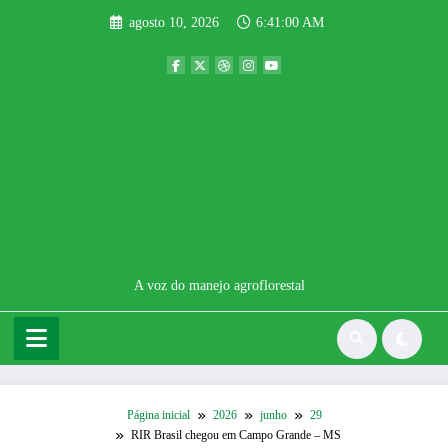
Pular
agosto 10, 2026
6:41:01 AM
para
o
conteúdo
A voz do manejo agroflorestal
Página inicial
2026
junho
29
RIR Brasil chegou em Campo Grande – MS